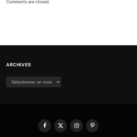
Comments are closed.
ARCHIVES
Archives
Facebook
X
Instagram
Pinterest
(Twitter)