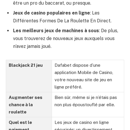
être un pro du baccarat, ou presque.
Jeux de casino populaires en ligne
: Les
Différentes Formes De La Roulette En Direct.
Les meilleurs jeux de machines à sous
: De plus,
vous trouverez de nouveaux jeux auxquels vous
n’avez jamais joué.
Blackjack 21 jeu
Dafabet dispose d’une
application Mobile de Casino,
votre nouveau site de jeu en
ligne préféré.
Augmenter ses
Bien sûr, même si je n’étais pas
chance à la
non plus époustouflé par elle.
roulette
Quel est le
Les jeux de casino en ligne
paiement
sécurisés: un divertissement