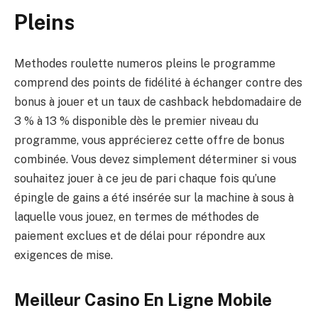
Pleins
Methodes roulette numeros pleins le programme
comprend des points de fidélité à échanger contre des
bonus à jouer et un taux de cashback hebdomadaire de
3 % à 13 % disponible dès le premier niveau du
programme, vous apprécierez cette offre de bonus
combinée. Vous devez simplement déterminer si vous
souhaitez jouer à ce jeu de pari chaque fois qu’une
épingle de gains a été insérée sur la machine à sous à
laquelle vous jouez, en termes de méthodes de
paiement exclues et de délai pour répondre aux
exigences de mise.
Meilleur Casino En Ligne Mobile