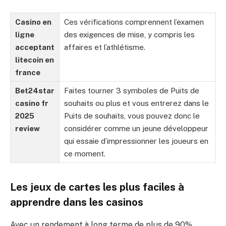
Casino en
Ces vérifications comprennent l’examen
ligne
des exigences de mise, y compris les
acceptant
affaires et l’athlétisme.
litecoin en
france
Bet24star
Faites tourner 3 symboles de Puits de
casino fr
souhaits ou plus et vous entrerez dans le
2025
Puits de souhaits, vous pouvez donc le
review
considérer comme un jeune développeur
qui essaie d’impressionner les joueurs en
ce moment.
Les jeux de cartes les plus faciles à
apprendre dans les casinos
Avec un rendement à long terme de plus de 90%,