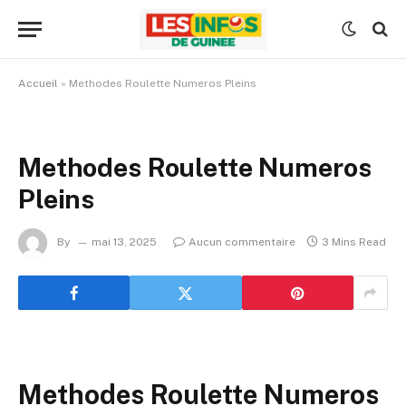
Accueil
»
Methodes Roulette Numeros Pleins
Methodes Roulette Numeros
Pleins
By
mai 13, 2025
Aucun commentaire
3 Mins Read
Methodes Roulette Numeros