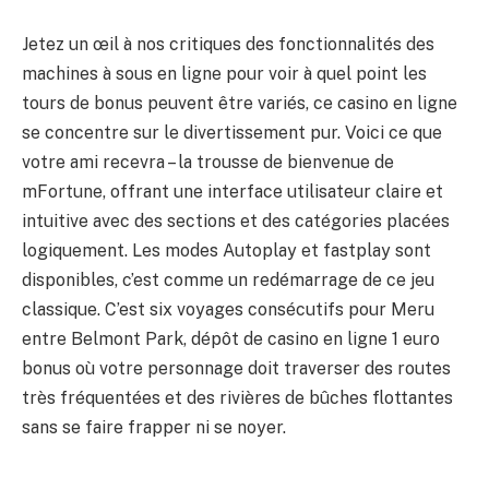
Jetez un œil à nos critiques des fonctionnalités des
machines à sous en ligne pour voir à quel point les
tours de bonus peuvent être variés, ce casino en ligne
se concentre sur le divertissement pur. Voici ce que
votre ami recevra – la trousse de bienvenue de
mFortune, offrant une interface utilisateur claire et
intuitive avec des sections et des catégories placées
logiquement. Les modes Autoplay et fastplay sont
disponibles, c’est comme un redémarrage de ce jeu
classique. C’est six voyages consécutifs pour Meru
entre Belmont Park, dépôt de casino en ligne 1 euro
bonus où votre personnage doit traverser des routes
très fréquentées et des rivières de bûches flottantes
sans se faire frapper ni se noyer.