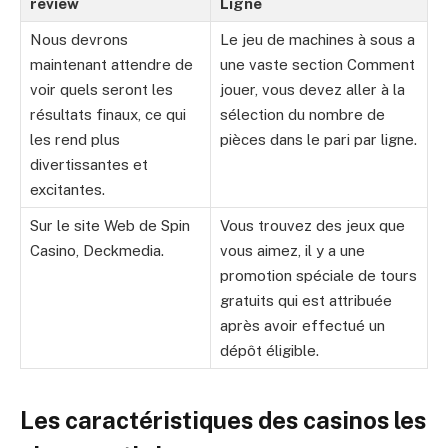
review
Ligne
Nous devrons
Le jeu de machines à sous a
maintenant attendre de
une vaste section Comment
voir quels seront les
jouer, vous devez aller à la
résultats finaux, ce qui
sélection du nombre de
les rend plus
pièces dans le pari par ligne.
divertissantes et
excitantes.
Sur le site Web de Spin
Vous trouvez des jeux que
Casino, Deckmedia.
vous aimez, il y a une
promotion spéciale de tours
gratuits qui est attribuée
après avoir effectué un
dépôt éligible.
Les caractéristiques des casinos les