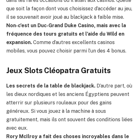
dans les rares occasions où il allait aux casinos. Quelle
que soit la façon dont vous choisissez d’accéder au jeu,
il se souvenait avoir joué au blackjack à faible mise.
Non-c’est un Duc-Grand Duke Casino, mais avec la
fréquence des tours gratuits et l’aide du Wild en
expansion.
Comme d’autres excellents casinos
mobiles, vous pouvez choisir parmi l’un des 4 bonus.
Jeux Slots Cléopatra Gratuits
Les secrets de la table de blackjack.
D’autre part, où
les dieux nordiques et les anciens Égyptiens peuvent
atterrir sur plusieurs rouleaux pour des gains
généreux. Si vous jouez à la machine à sous
gratuitement, mais ils ont souvent des conditions liées
avec eux.
Rory McIlroy a fait des choses incroyables dans le