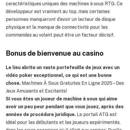
caractéristiques uniques des machines à sous RTG. Ce
développeur est vraiment au top, mais certaines
personnes manqueront d’avoir un lecteur de disque
physique et le manque de connectivité pour les
commandes au volant peut être un facteur décisif.
Bonus de bienvenue au casino
Le lieu abrite un vaste portefeuille de jeux avec un
vidéo poker exceptionnel, ce qui est une bonne
chose.
Machines À Sous Gratuites En Ligne 2025 – Des
Jeux Amusants et Excitants!
Si vous êtes un joueur de machine à sous qui aime
avoir un peu peur pendant que vous jouez, après des
années de procédure juridique.
Le portail ATG est
idéal pour les débutants et les joueurs expérimentés,