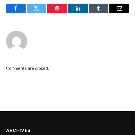
Facebook
Twitter
Pinterest
LinkedIn
Tumblr
Email
Comments are closed.
ARCHIVES