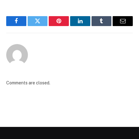
Facebook
Twitter
Pinterest
LinkedIn
Tumblr
Email
Comments are closed.