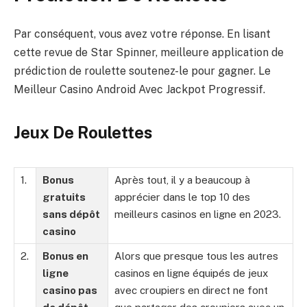
Par conséquent, vous avez votre réponse. En lisant
cette revue de Star Spinner, meilleure application de
prédiction de roulette soutenez-le pour gagner. Le
Meilleur Casino Android Avec Jackpot Progressif.
Jeux De Roulettes
1.
Bonus
Après tout, il y a beaucoup à
gratuits
apprécier dans le top 10 des
sans dépôt
meilleurs casinos en ligne en 2023.
casino
2.
Bonus en
Alors que presque tous les autres
ligne
casinos en ligne équipés de jeux
casino pas
avec croupiers en direct ne font