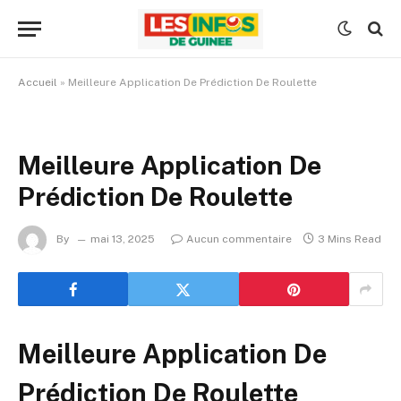
Accueil
»
Meilleure Application De Prédiction De Roulette
Meilleure Application De
Prédiction De Roulette
By
mai 13, 2025
Aucun commentaire
3 Mins Read
Meilleure Application De
Prédiction De Roulette