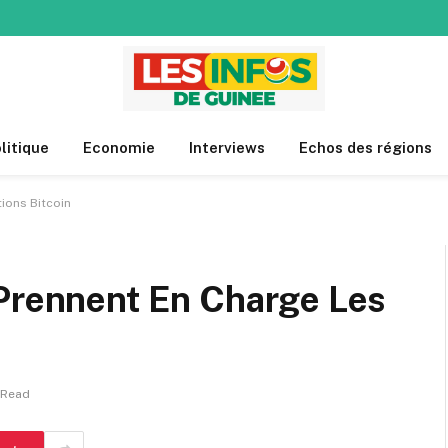
litique
Economie
Interviews
Echos des régions
ions Bitcoin
 Prennent En Charge Les
 Read