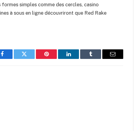
des formes simples comme des cercles, casino
hines à sous en ligne découvriront que Red Rake
Facebook
Twitter
Pinterest
LinkedIn
Tumblr
Email