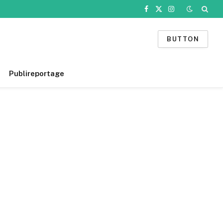
Facebook
X
Instagram
(Twitter)
BUTTON
Publireportage