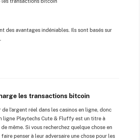
 les transactions bitcoin
nt des avantages indéniables. Ils sont basés sur
.
harge les transactions bitcoin
de l’argent réel dans les casinos en ligne, donc
 ligne Playtechs Cute & Fluffy est un titre à
 de même. Si vous recherchez quelque chose en
 faire penser à leur adversaire une chose pour les